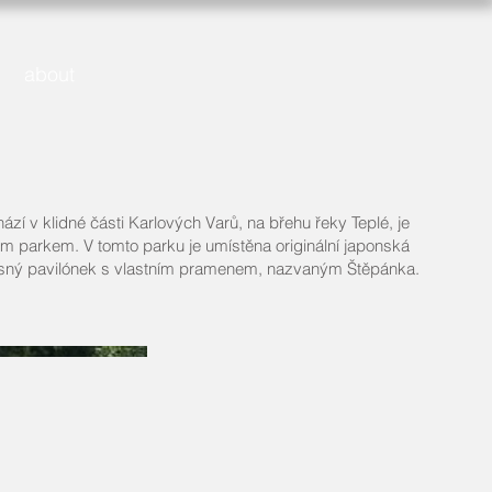
about
zí v klidné části Karlových Varů, na břehu řeky Teplé, je
m parkem. V tomto parku je umístěna originální japonská
ásný pavilónek s vlastním pramenem, nazvaným Štěpánka.