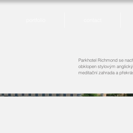
portfolio
contact
Parkhotel Richmond se nachá
obklopen stylovým anglický
meditační zahrada a překr