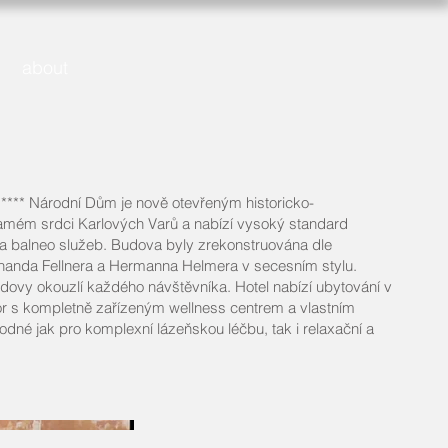
about
* Národní Dům je nově otevřeným historicko-
mém srdci Karlových Varů a nabízí vysoký standard
a balneo služeb. Budova byly zrekonstruována dle
inanda Fellnera a Hermanna Helmera v secesním stylu.
dovy okouzlí každého návštěvníka. Hotel nabízí ubytování v
ior s kompletně zařízeným wellness centrem a vlastním
dné jak pro komplexní lázeňskou léčbu, tak i relaxační a