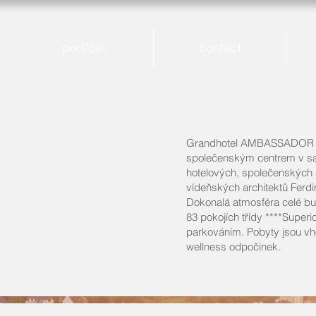
portfolio
contact
Grandhotel AMBASSADOR ***
společenským centrem v sa
hotelových, společenských 
vídeňských architektů Ferd
Dokonalá atmosféra celé bu
83 pokojích třídy ****Super
parkováním. Pobyty jsou vho
wellness odpočinek.